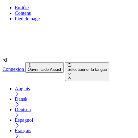
En-tête
Contenu
Pied de page
Quel est le degré d'accessibilité de votre site web ?
Découvrez-le en moins de 2 minutes
Connexion
Ouvrir l'aide Assist
Sélectionner la langue
Anglais
Dansk
Deutsch
Espagnol
Français