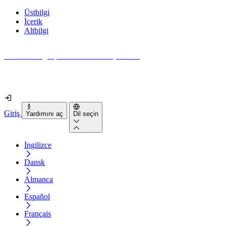
Üstbilgi
İçerik
Altbilgi
Web siteniz gerçekten ne kadar erişilebilir?
2 dakikadan kısa sürede öğrenin
Giriş
Yardımını aç
Dil seçin
İngilizce
Dansk
Almanca
Español
Français