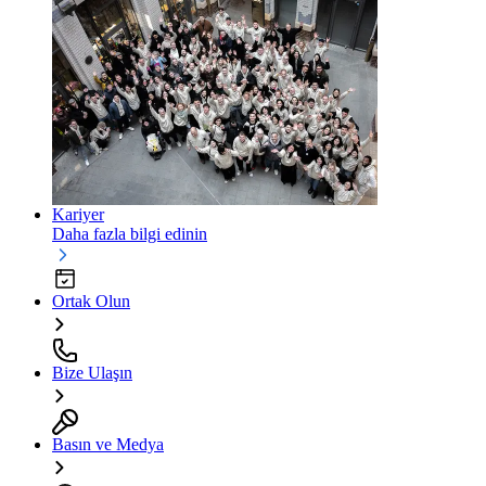
Kariyer
Daha fazla bilgi edinin
Ortak Olun
Bize Ulaşın
Basın ve Medya