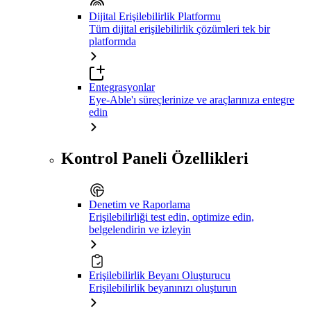
Dijital Erişilebilirlik Platformu
Tüm dijital erişilebilirlik çözümleri tek bir
platformda
Entegrasyonlar
Eye-Able'ı süreçlerinize ve araçlarınıza entegre
edin
Kontrol Paneli Özellikleri
Denetim ve Raporlama
Erişilebilirliği test edin, optimize edin,
belgelendirin ve izleyin
Erişilebilirlik Beyanı Oluşturucu
Erişilebilirlik beyanınızı oluşturun