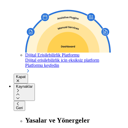
Dijital Erişilebilirlik Platformu
Dijital erişilebilirlik için eksiksiz platform
Platformu keşfedin
Kapat
Kaynaklar
Geri
Yasalar ve Yönergeler