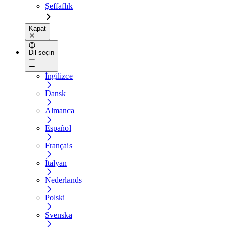
Şeffaflık
Kapat
Dil seçin
İngilizce
Dansk
Almanca
Español
Français
İtalyan
Nederlands
Polski
Svenska