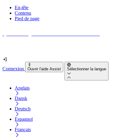
En-tête
Contenu
Pied de page
Quel est le degré d'accessibilité de votre site web ?
Découvrez-le en moins de 2 minutes
Connexion
Ouvrir l'aide Assist
Sélectionner la langue
Anglais
Dansk
Deutsch
Espagnol
Français