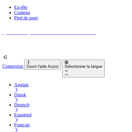
En-tête
Contenu
Pied de page
Quel est le degré d'accessibilité de votre site web ?
Découvrez-le en moins de 2 minutes
Connexion
Ouvrir l'aide Assist
Sélectionner la langue
Anglais
Dansk
Deutsch
Espagnol
Français