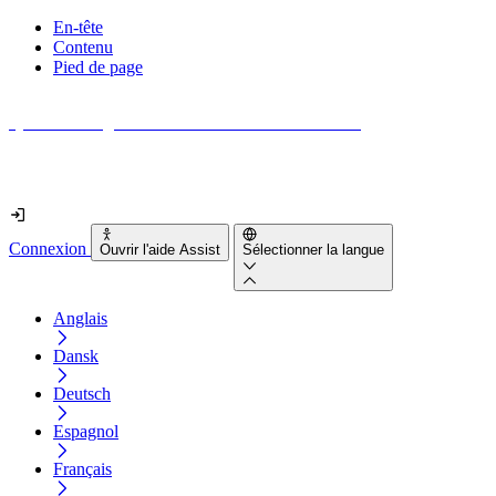
En-tête
Contenu
Pied de page
Quel est le degré d'accessibilité de votre site web ?
Découvrez-le en moins de 2 minutes
Connexion
Ouvrir l'aide Assist
Sélectionner la langue
Anglais
Dansk
Deutsch
Espagnol
Français