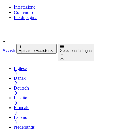
Intestazione
Contenuto
Piè di pagina
Scopri quanto sono accessibili il tuo sito e le tue app.
Accedi
Apri aiuto Assistenza
Seleziona la lingua
Inglese
Dansk
Deutsch
Español
Français
Italiano
Nederlands