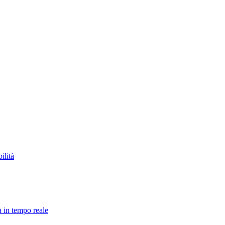
ilità
à in tempo reale