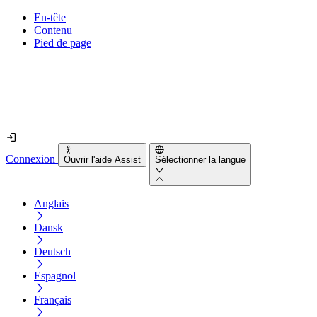
En-tête
Contenu
Pied de page
Quel est le degré d'accessibilité de votre site web ?
Découvrez-le en moins de 2 minutes
Connexion
Ouvrir l'aide Assist
Sélectionner la langue
Anglais
Dansk
Deutsch
Espagnol
Français