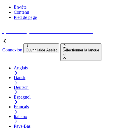
En-tête
Contenu
Pied de page
Quel est le degré d'accessibilité de votre site web ?
Connexion
Ouvrir l'aide Assist
Sélectionner la langue
Anglais
Dansk
Deutsch
Espagnol
Français
Italiano
Pays-Bas