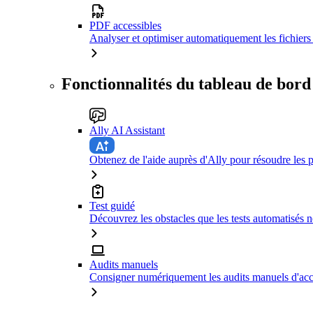
PDF accessibles
Analyser et optimiser automatiquement les fichiers 
Fonctionnalités du tableau de bord
Ally AI Assistant
Obtenez de l'aide auprès d'Ally pour résoudre les p
Test guidé
Découvrez les obstacles que les tests automatisés n
Audits manuels
Consigner numériquement les audits manuels d'acce