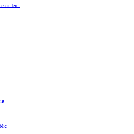
 le contenu
ent
blic