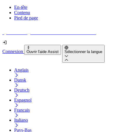
En-tête
Contenu
Pied de page
Quel est le degré d'accessibilité de votre site web ?
Connexion
Ouvrir l'aide Assist
Sélectionner la langue
Anglais
Dansk
Deutsch
Espagnol
Français
Italiano
Pays-Bas