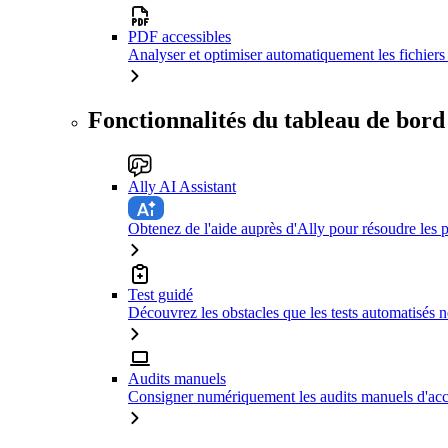
PDF accessibles
Analyser et optimiser automatiquement les fichiers 
Fonctionnalités du tableau de bord
Ally AI Assistant
Obtenez de l'aide auprès d'Ally pour résoudre les p
Test guidé
Découvrez les obstacles que les tests automatisés n
Audits manuels
Consigner numériquement les audits manuels d'acce