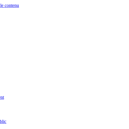
 le contenu
ent
blic