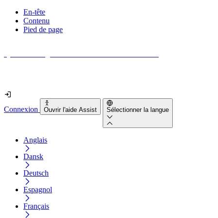
En-tête
Contenu
Pied de page
Quel est le degré d'accessibilité de votre site web ?
Découvrez-le en moins de 2 minutes
Connexion
Ouvrir l'aide Assist
Sélectionner la langue
Anglais
Dansk
Deutsch
Espagnol
Français