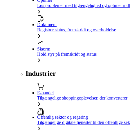
Optimer
Løs problemer med tilgængelighed og optimer ind
Dokument
Registrer status, fremskridt og overholdelse
Skærm
Hold styr på fremskridt og status
Industrier
E-handel
Tilgængelige shoppingoplevelser, der konverterer
Offentlig sektor og regering
Tilgængelige digitale tjenester til den offentlige sek