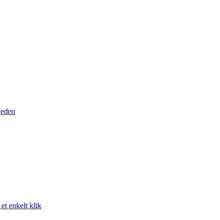
heden
t enkelt klik