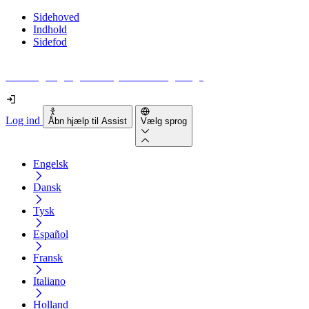
Sidehoved
Indhold
Sidefod
Hvor tilgængelig er din hjemmeside egentlig?
Log ind
Åbn hjælp til Assist
Vælg sprog
Engelsk
Dansk
Tysk
Español
Fransk
Italiano
Holland