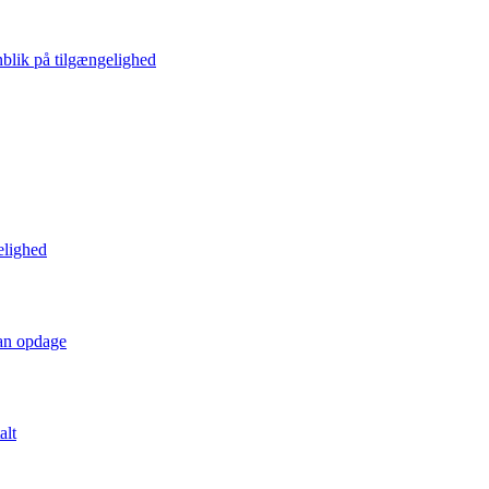
blik på tilgængelighed
elighed
kan opdage
alt