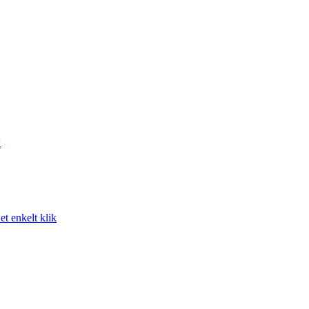
k
t enkelt klik