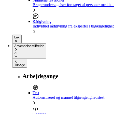
Manuelle revisioner
Brugerundersøgelser foretaget af personer med ha
Rådgivning
Individuel rådgivning fra eksperter i tilgængelighe
Luk
Anvendelsestilfælde
Tilbage
Arbejdsgange
Test
Automatiseret og manuel tilgængelighedstest