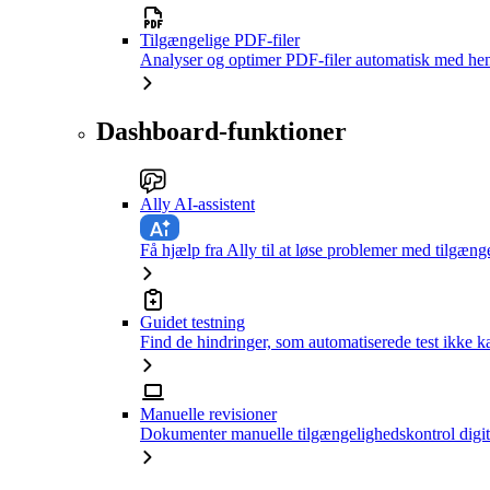
Tilgængelige PDF-filer
Analyser og optimer PDF-filer automatisk med hen
Dashboard-funktioner
Ally AI-assistent
Få hjælp fra Ally til at løse problemer med tilgæng
Guidet testning
Find de hindringer, som automatiserede test ikke 
Manuelle revisioner
Dokumenter manuelle tilgængelighedskontrol digit