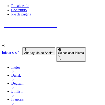
Encabezado
Contenido
Pie de página
¿Tu sitio web es realmente accesible?
Descúbrelo en menos de 2 minutos.
Iniciar sesión
Abrir ayuda de Assist
Seleccionar idioma
Inglés
Dansk
Deutsch
English
Français