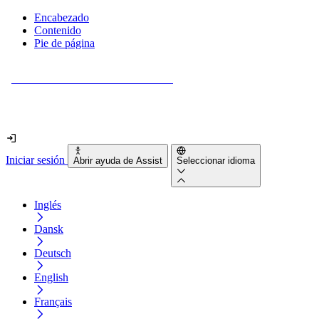
Encabezado
Contenido
Pie de página
¿Tu sitio web es realmente accesible?
Descúbrelo en menos de 2 minutos.
Iniciar sesión
Abrir ayuda de Assist
Seleccionar idioma
Inglés
Dansk
Deutsch
English
Français