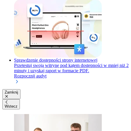
Sprawdzenie dostępności strony internetowej
Przetestuj swoją witrynę pod kątem dostępności w mniej niż 2
minuty i uzyskaj raport w formacie PDF.
Rozpocznij audyt
Zamknij
Wstecz