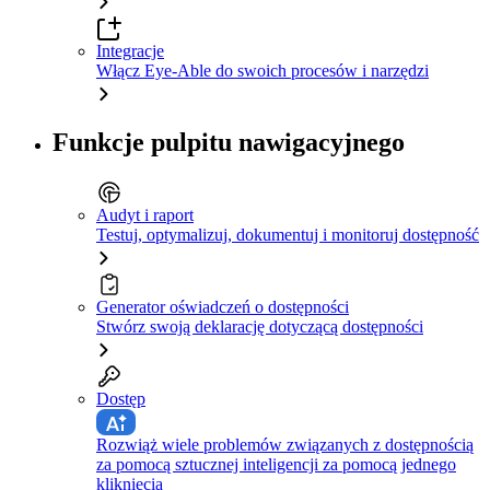
Integracje
Włącz Eye-Able do swoich procesów i narzędzi
Funkcje pulpitu nawigacyjnego
Audyt i raport
Testuj, optymalizuj, dokumentuj i monitoruj dostępność
Generator oświadczeń o dostępności
Stwórz swoją deklarację dotyczącą dostępności
Dostęp
Rozwiąż wiele problemów związanych z dostępnością
za pomocą sztucznej inteligencji za pomocą jednego
kliknięcia