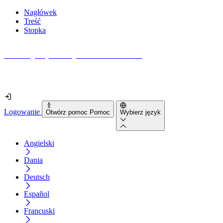
Nagłówek
Treść
Stopka
Jak dostępna jest Twoja strona internetowa?
Dowiedz się w mniej niż 2 minuty
Logowanie
Otwórz pomoc Pomoc
Wybierz język
Angielski
Dania
Deutsch
Español
Francuski