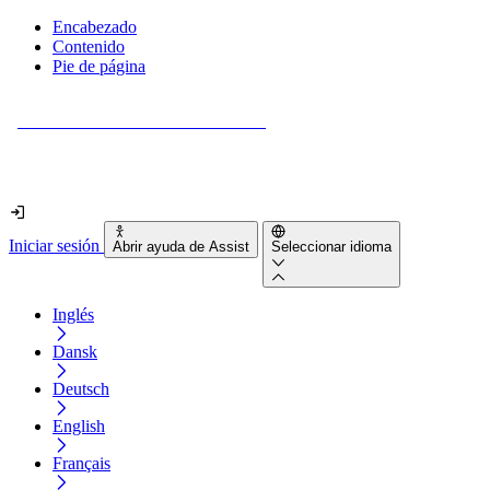
Encabezado
Contenido
Pie de página
¿Tu sitio web es realmente accesible?
Descúbrelo en menos de 2 minutos.
Iniciar sesión
Abrir ayuda de Assist
Seleccionar idioma
Inglés
Dansk
Deutsch
English
Français