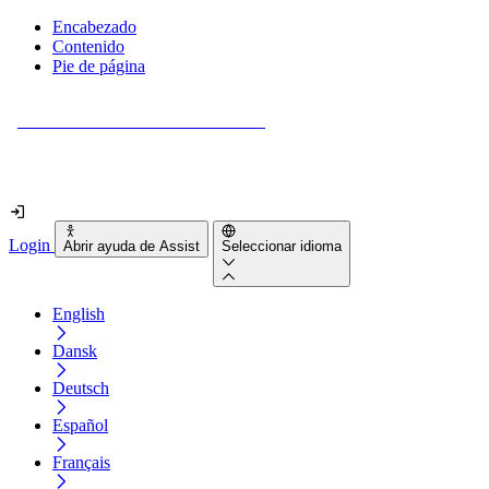
Encabezado
Contenido
Pie de página
¿Tu sitio web es realmente accesible?
Descúbrelo en menos de 2 minutos.
Login
Abrir ayuda de Assist
Seleccionar idioma
English
Dansk
Deutsch
Español
Français