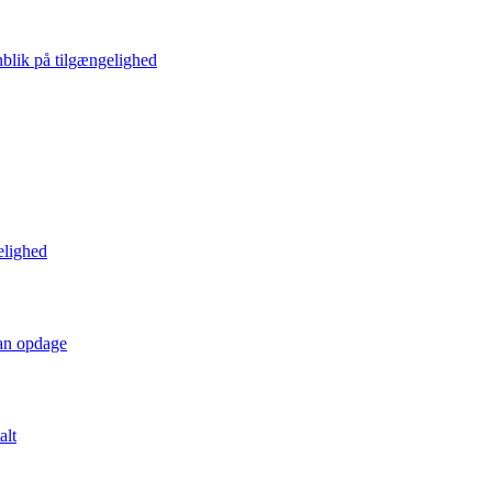
blik på tilgængelighed
elighed
kan opdage
alt