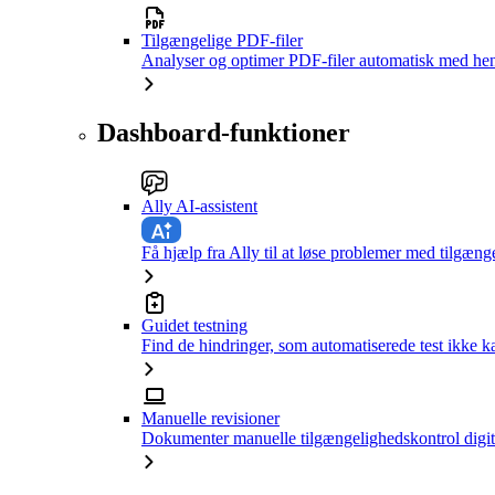
Tilgængelige PDF-filer
Analyser og optimer PDF-filer automatisk med hen
Dashboard-funktioner
Ally AI-assistent
Få hjælp fra Ally til at løse problemer med tilgæng
Guidet testning
Find de hindringer, som automatiserede test ikke 
Manuelle revisioner
Dokumenter manuelle tilgængelighedskontrol digit