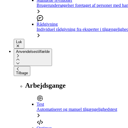
Manuelle revisioner
Brugerundersøgelser foretaget af personer med ha
Rådgivning
Individuel rådgivning fra eksperter i tilgængelighe
Luk
Anvendelsestilfælde
Tilbage
Arbejdsgange
Test
Automatiseret og manuel tilgængelighedstest