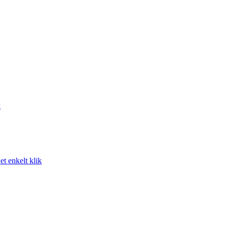
k
t enkelt klik