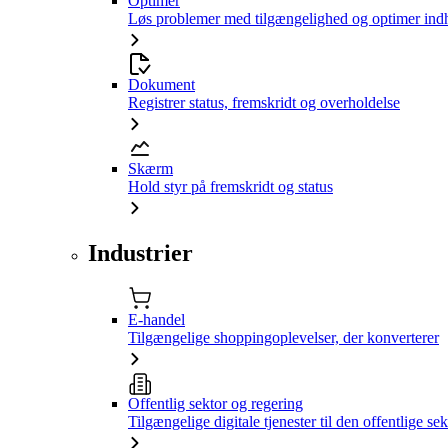
Optimer
Løs problemer med tilgængelighed og optimer ind
Dokument
Registrer status, fremskridt og overholdelse
Skærm
Hold styr på fremskridt og status
Industrier
E-handel
Tilgængelige shoppingoplevelser, der konverterer
Offentlig sektor og regering
Tilgængelige digitale tjenester til den offentlige sek