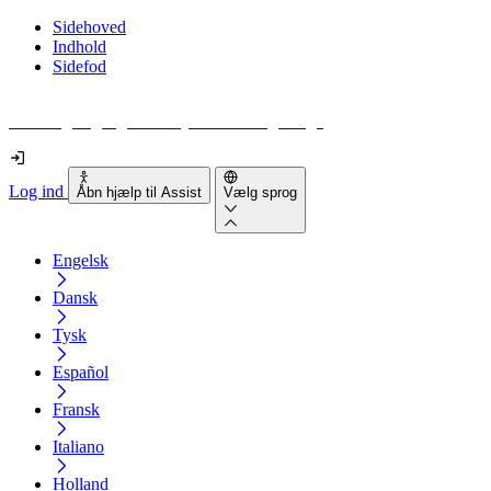
Sidehoved
Indhold
Sidefod
Hvor tilgængelig er din hjemmeside egentlig?
Log ind
Åbn hjælp til Assist
Vælg sprog
Engelsk
Dansk
Tysk
Español
Fransk
Italiano
Holland