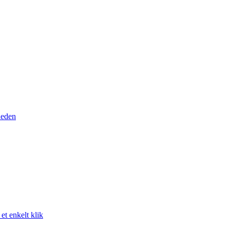
heden
t enkelt klik