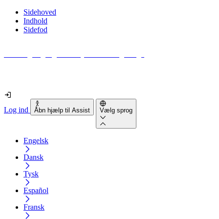
Sidehoved
Indhold
Sidefod
Hvor tilgængelig er din hjemmeside egentlig?
Find ud af det på mindre end 2 minutter
Log ind
Åbn hjælp til Assist
Vælg sprog
Engelsk
Dansk
Tysk
Español
Fransk