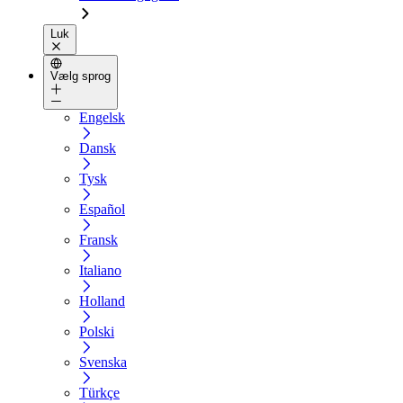
Luk
Vælg sprog
Engelsk
Dansk
Tysk
Español
Fransk
Italiano
Holland
Polski
Svenska
Türkçe