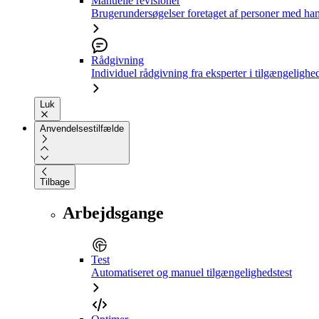
Manuelle revisioner
Brugerundersøgelser foretaget af personer med ha
Rådgivning
Individuel rådgivning fra eksperter i tilgængelighe
Luk
Anvendelsestilfælde
Tilbage
Arbejdsgange
Test
Automatiseret og manuel tilgængelighedstest