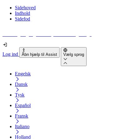
Sidehoved
Indhold
Sidefod
Hvor tilgængelig er din hjemmeside egentlig?
Log ind
Åbn hjælp til Assist
Vælg sprog
Engelsk
Dansk
Tysk
Español
Fransk
Italiano
Holland