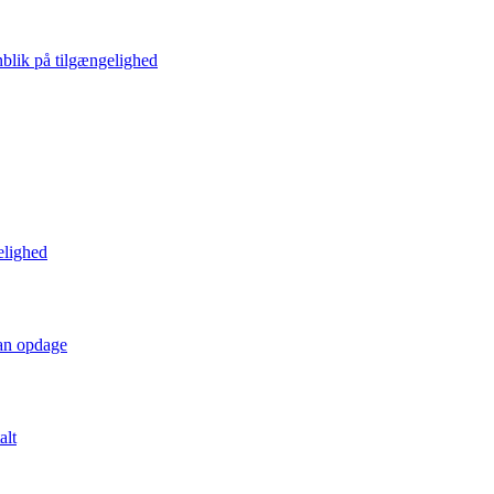
blik på tilgængelighed
elighed
kan opdage
alt