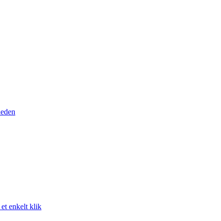
heden
t enkelt klik