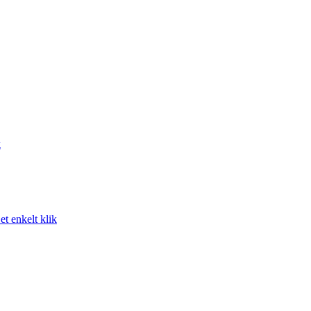
k
t enkelt klik