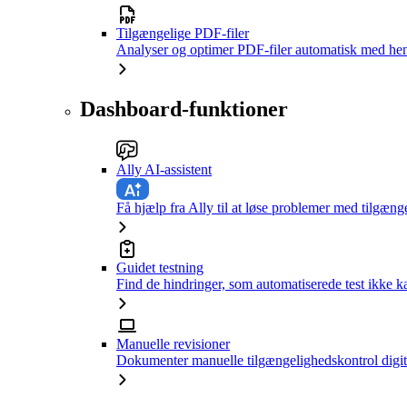
Tilgængelige PDF-filer
Analyser og optimer PDF-filer automatisk med hen
Dashboard-funktioner
Ally AI-assistent
Få hjælp fra Ally til at løse problemer med tilgæng
Guidet testning
Find de hindringer, som automatiserede test ikke 
Manuelle revisioner
Dokumenter manuelle tilgængelighedskontrol digit