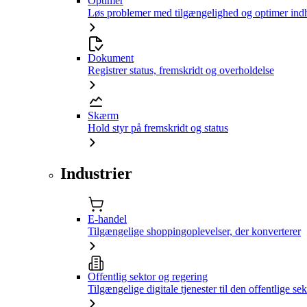
Optimer
Løs problemer med tilgængelighed og optimer ind
Dokument
Registrer status, fremskridt og overholdelse
Skærm
Hold styr på fremskridt og status
Industrier
E-handel
Tilgængelige shoppingoplevelser, der konverterer
Offentlig sektor og regering
Tilgængelige digitale tjenester til den offentlige sek