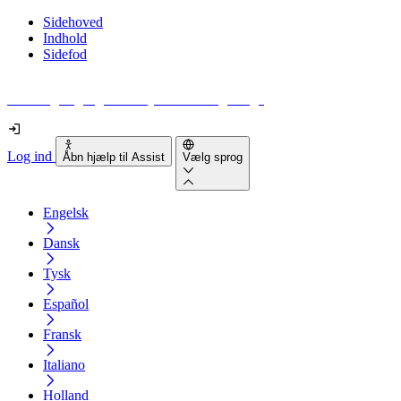
Sidehoved
Indhold
Sidefod
Hvor tilgængelig er din hjemmeside egentlig?
Log ind
Åbn hjælp til Assist
Vælg sprog
Engelsk
Dansk
Tysk
Español
Fransk
Italiano
Holland