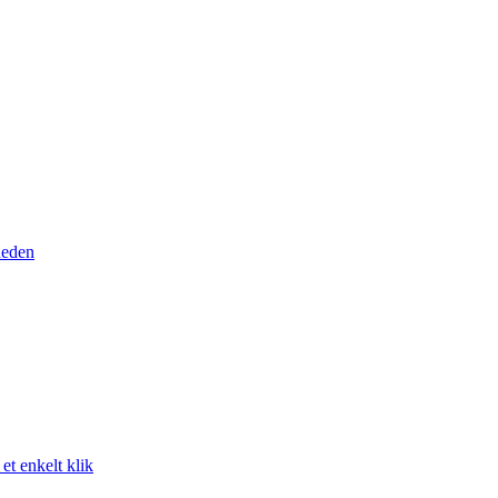
heden
t enkelt klik