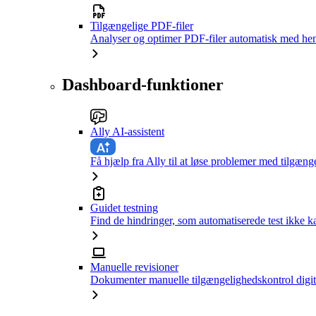
Tilgængelige PDF-filer
Analyser og optimer PDF-filer automatisk med hen
Dashboard-funktioner
Ally AI-assistent
Få hjælp fra Ally til at løse problemer med tilgæng
Guidet testning
Find de hindringer, som automatiserede test ikke 
Manuelle revisioner
Dokumenter manuelle tilgængelighedskontrol digit