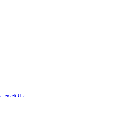
k
t enkelt klik