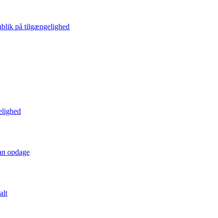
blik på tilgængelighed
elighed
kan opdage
alt