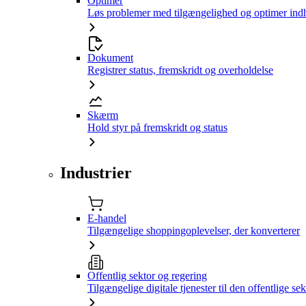
Optimer
Løs problemer med tilgængelighed og optimer ind
Dokument
Registrer status, fremskridt og overholdelse
Skærm
Hold styr på fremskridt og status
Industrier
E-handel
Tilgængelige shoppingoplevelser, der konverterer
Offentlig sektor og regering
Tilgængelige digitale tjenester til den offentlige sek