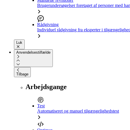
Manuelle revisioner
Brugerundersøgelser foretaget af personer med ha
Rådgivning
Individuel rådgivning fra eksperter i tilgængelighe
Luk
Anvendelsestilfælde
Tilbage
Arbejdsgange
Test
Automatiseret og manuel tilgængelighedstest