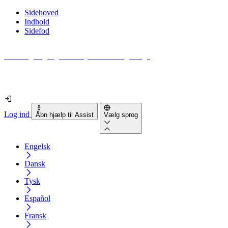
Sidehoved
Indhold
Sidefod
Hvor tilgængelig er din hjemmeside egentlig?
Find ud af det på mindre end 2 minutter
Log ind
Åbn hjælp til Assist
Vælg sprog
Engelsk
Dansk
Tysk
Español
Fransk