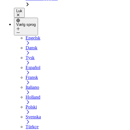
Luk
Vælg sprog
Engelsk
Dansk
Tysk
Español
Fransk
Italiano
Holland
Polski
Svenska
Türkçe