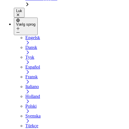
Luk
Vælg sprog
Engelsk
Dansk
Tysk
Español
Fransk
Italiano
Holland
Polski
Svenska
Türkçe