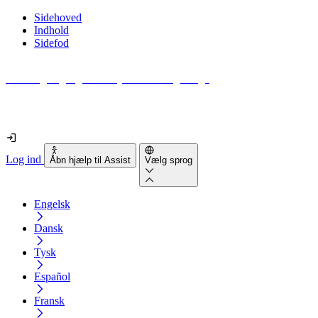
Sidehoved
Indhold
Sidefod
Hvor tilgængelig er din hjemmeside egentlig?
Find ud af det på mindre end 2 minutter
Log ind
Åbn hjælp til Assist
Vælg sprog
Engelsk
Dansk
Tysk
Español
Fransk