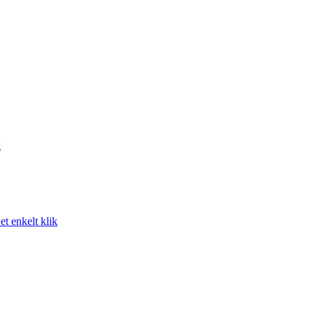
k
t enkelt klik