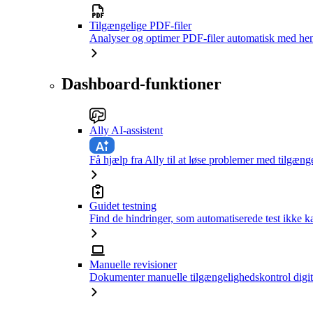
Tilgængelige PDF-filer
Analyser og optimer PDF-filer automatisk med hen
Dashboard-funktioner
Ally AI-assistent
Få hjælp fra Ally til at løse problemer med tilgæng
Guidet testning
Find de hindringer, som automatiserede test ikke 
Manuelle revisioner
Dokumenter manuelle tilgængelighedskontrol digit