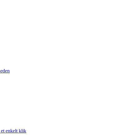
heden
t enkelt klik