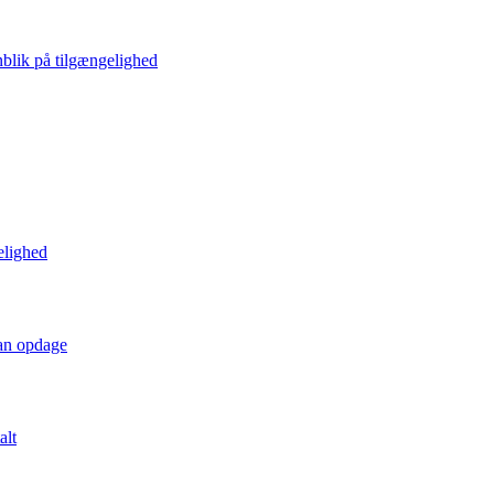
blik på tilgængelighed
elighed
kan opdage
alt