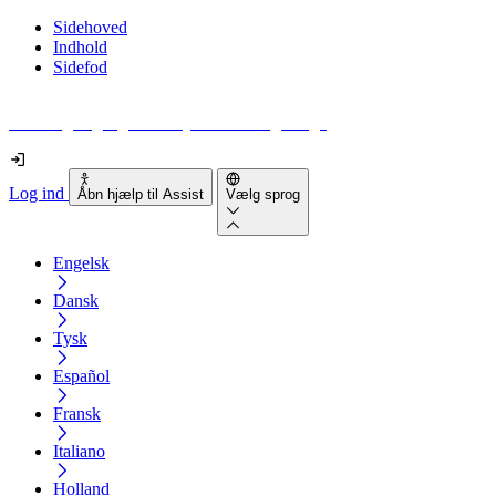
Sidehoved
Indhold
Sidefod
Hvor tilgængelig er din hjemmeside egentlig?
Log ind
Åbn hjælp til Assist
Vælg sprog
Engelsk
Dansk
Tysk
Español
Fransk
Italiano
Holland