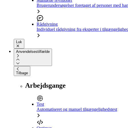
Manuelle revisioner
Brugerundersøgelser foretaget af personer med ha
Rådgivning
Individuel rådgivning fra eksperter i tilgængelighe
Luk
Anvendelsestilfælde
Tilbage
Arbejdsgange
Test
Automatiseret og manuel tilgængelighedstest