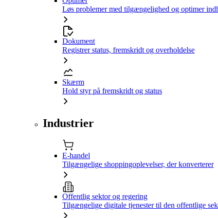
Optimer
Løs problemer med tilgængelighed og optimer ind
Dokument
Registrer status, fremskridt og overholdelse
Skærm
Hold styr på fremskridt og status
Industrier
E-handel
Tilgængelige shoppingoplevelser, der konverterer
Offentlig sektor og regering
Tilgængelige digitale tjenester til den offentlige sek