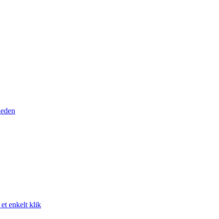
heden
t enkelt klik