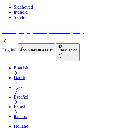
Sidehoved
Indhold
Sidefod
Hvor tilgængelig er din hjemmeside egentlig?
Log ind
Åbn hjælp til Assist
Vælg sprog
Engelsk
Dansk
Tysk
Español
Fransk
Italiano
Holland