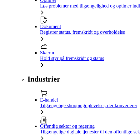
Optimer
Løs problemer med tilgængelighed og optimer ind
Dokument
Registrer status, fremskridt og overholdelse
Skærm
Hold styr på fremskridt og status
Industrier
E-handel
Tilgængelige shoppingoplevelser, der konverterer
Offentlig sektor og regering
Tilgængelige digitale tjenester til den offentlige sek