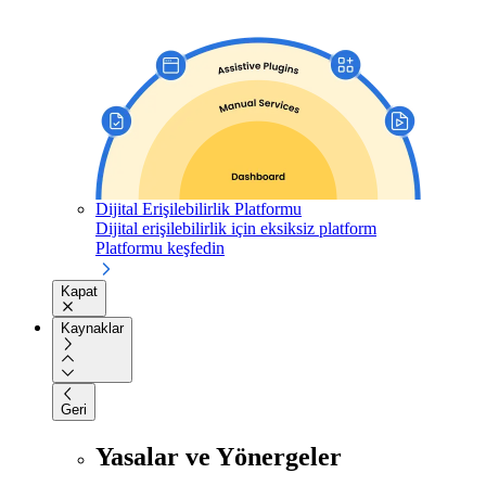
Dijital Erişilebilirlik Platformu
Dijital erişilebilirlik için eksiksiz platform
Platformu keşfedin
Kapat
Kaynaklar
Geri
Yasalar ve Yönergeler