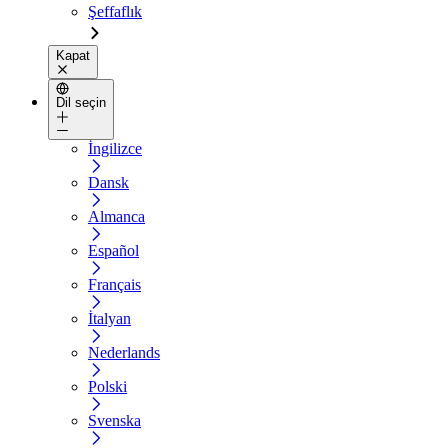
Şeffaflık
Kapat
Dil seçin
İngilizce
Dansk
Almanca
Español
Français
İtalyan
Nederlands
Polski
Svenska