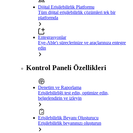
Dijital Erişilebilirlik Platformu
Tüm dijital erişilebilirlik çözümleri tek bir
platformda
Entegrasyonlar
Eye-Able'ı süreçlerinize ve araçlarınıza entegre
edin
Kontrol Paneli Özellikleri
Denetim ve Raporlama
Erişilebilirliği test edin, optimize edin,
belgelendirin ve izleyin
Erişilebilirlik Beyanı Oluşturucu
Erişilebilirlik beyanınızı oluşturun