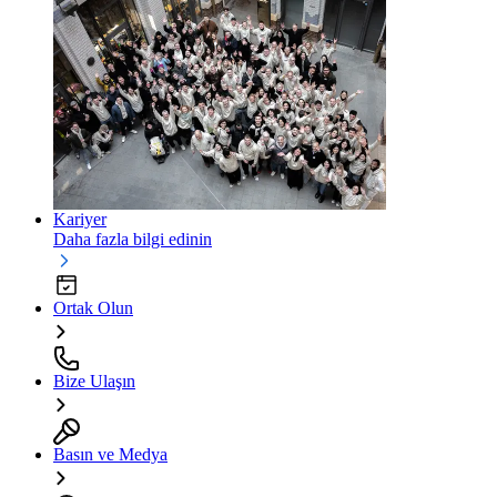
Kariyer
Daha fazla bilgi edinin
Ortak Olun
Bize Ulaşın
Basın ve Medya