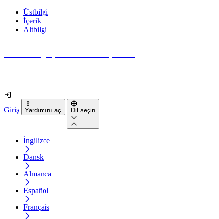
Üstbilgi
İçerik
Altbilgi
Web siteniz gerçekten ne kadar erişilebilir?
2 dakikadan kısa sürede öğrenin
Giriş
Yardımını aç
Dil seçin
İngilizce
Dansk
Almanca
Español
Français