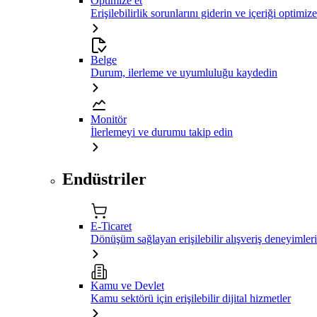
Optimize et
Erişilebilirlik sorunlarını giderin ve içeriği optimiz
Belge
Durum, ilerleme ve uyumluluğu kaydedin
Monitör
İlerlemeyi ve durumu takip edin
Endüstriler
E-Ticaret
Dönüşüm sağlayan erişilebilir alışveriş deneyimleri
Kamu ve Devlet
Kamu sektörü için erişilebilir dijital hizmetler