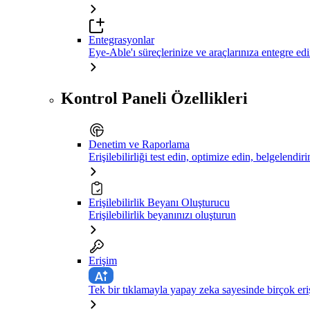
Entegrasyonlar
Eye-Able'ı süreçlerinize ve araçlarınıza entegre ed
Kontrol Paneli Özellikleri
Denetim ve Raporlama
Erişilebilirliği test edin, optimize edin, belgelendiri
Erişilebilirlik Beyanı Oluşturucu
Erişilebilirlik beyanınızı oluşturun
Erişim
Tek bir tıklamayla yapay zeka sayesinde birçok eriş