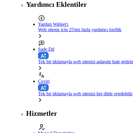
Yardımcı Eklentiler
Yardım Widget'ı
Web siteniz için 25'ten fazla yardımcı özellik
Sade Dil
Tek bir tıklamayla web sitenizi anlaşılır hale getirin
Çeviri
Tek bir tıklamayla web sitenizi her dilde erişilebilir
Hizmetler