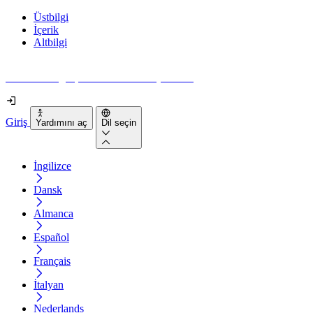
Üstbilgi
İçerik
Altbilgi
Web siteniz gerçekten ne kadar erişilebilir?
Giriş
Yardımını aç
Dil seçin
İngilizce
Dansk
Almanca
Español
Français
İtalyan
Nederlands