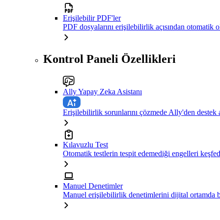
Erişilebilir PDF'ler
PDF dosyalarını erişilebilirlik açısından otomatik 
Kontrol Paneli Özellikleri
Ally Yapay Zeka Asistanı
Erişilebilirlik sorunlarını çözmede Ally'den destek 
Kılavuzlu Test
Otomatik testlerin tespit edemediği engelleri keşfe
Manuel Denetimler
Manuel erişilebilirlik denetimlerini dijital ortamda