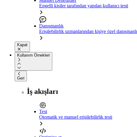
Manuel Denetimler
Engelli kişiler tarafından yapılan kullanıcı testi
Danışmanlık
Erişilebilirlik uzmanlarından kişiye özel danışmanl
Kapat
Kullanım Örnekleri
Geri
İş akışları
Test
Otomatik ve manuel erişilebilirlik testi