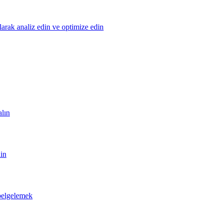
olarak analiz edin ve optimize edin
alın
din
 belgelemek