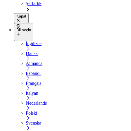
Şeffaflık
Kapat
Dil seçin
İngilizce
Dansk
Almanca
Español
Français
İtalyan
Nederlands
Polski
Svenska