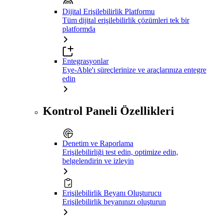
Dijital Erişilebilirlik Platformu
Tüm dijital erişilebilirlik çözümleri tek bir
platformda
Entegrasyonlar
Eye-Able'ı süreçlerinize ve araçlarınıza entegre
edin
Kontrol Paneli Özellikleri
Denetim ve Raporlama
Erişilebilirliği test edin, optimize edin,
belgelendirin ve izleyin
Erişilebilirlik Beyanı Oluşturucu
Erişilebilirlik beyanınızı oluşturun