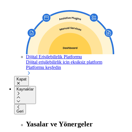
Dijital Erişilebilirlik Platformu
Dijital erişilebilirlik için eksiksiz platform
Platformu keşfedin
Kapat
Kaynaklar
Geri
Yasalar ve Yönergeler