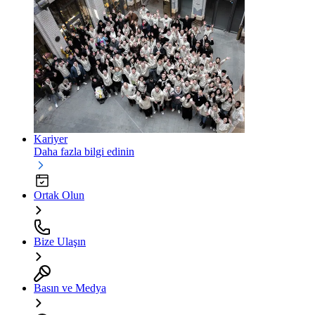
Kariyer
Daha fazla bilgi edinin
Ortak Olun
Bize Ulaşın
Basın ve Medya