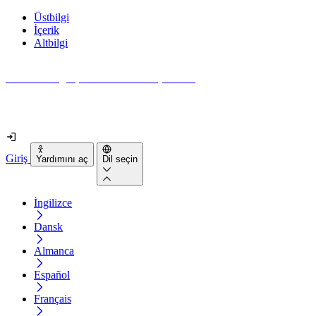
Üstbilgi
İçerik
Altbilgi
Web siteniz gerçekten ne kadar erişilebilir?
2 dakikadan kısa sürede öğrenin
Giriş
Yardımını aç
Dil seçin
İngilizce
Dansk
Almanca
Español
Français