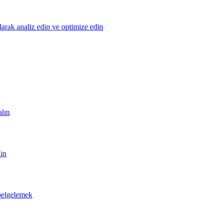
olarak analiz edin ve optimize edin
alın
din
 belgelemek