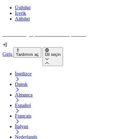
Üstbilgi
İçerik
Altbilgi
Web siteniz gerçekten ne kadar erişilebilir?
Giriş
Yardımını aç
Dil seçin
İngilizce
Dansk
Almanca
Español
Français
İtalyan
Nederlands