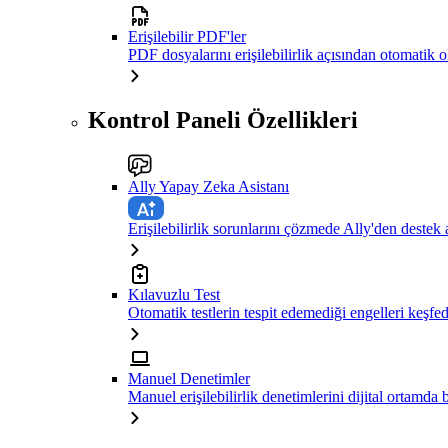
Erişilebilir PDF'ler
PDF dosyalarını erişilebilirlik açısından otomatik 
Kontrol Paneli Özellikleri
Ally Yapay Zeka Asistanı
Erişilebilirlik sorunlarını çözmede Ally'den destek 
Kılavuzlu Test
Otomatik testlerin tespit edemediği engelleri keşfe
Manuel Denetimler
Manuel erişilebilirlik denetimlerini dijital ortamda