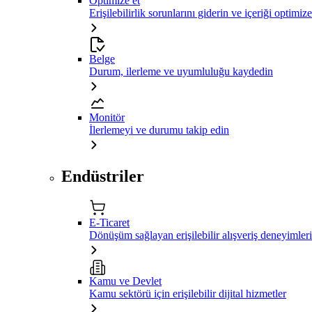
Optimize et
Erişilebilirlik sorunlarını giderin ve içeriği optimiz
Belge
Durum, ilerleme ve uyumluluğu kaydedin
Monitör
İlerlemeyi ve durumu takip edin
Endüstriler
E-Ticaret
Dönüşüm sağlayan erişilebilir alışveriş deneyimleri
Kamu ve Devlet
Kamu sektörü için erişilebilir dijital hizmetler