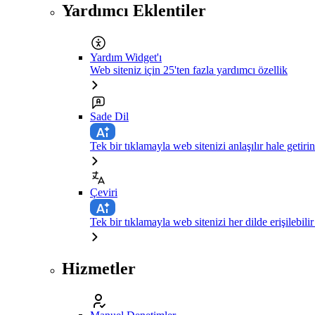
Yardımcı Eklentiler
Yardım Widget'ı
Web siteniz için 25'ten fazla yardımcı özellik
Sade Dil
Tek bir tıklamayla web sitenizi anlaşılır hale getirin
Çeviri
Tek bir tıklamayla web sitenizi her dilde erişilebilir
Hizmetler