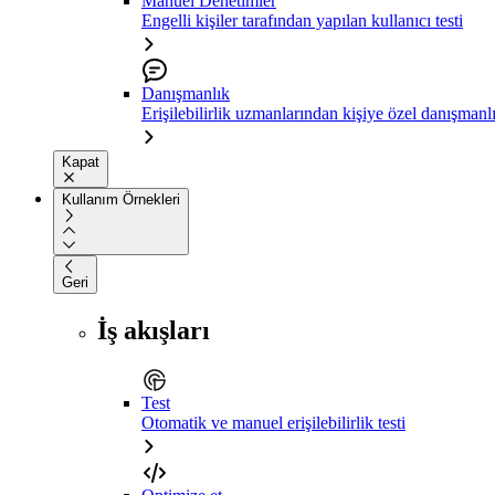
Manuel Denetimler
Engelli kişiler tarafından yapılan kullanıcı testi
Danışmanlık
Erişilebilirlik uzmanlarından kişiye özel danışmanl
Kapat
Kullanım Örnekleri
Geri
İş akışları
Test
Otomatik ve manuel erişilebilirlik testi