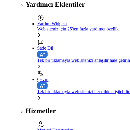
Yardımcı Eklentiler
Yardım Widget'ı
Web siteniz için 25'ten fazla yardımcı özellik
Sade Dil
Tek bir tıklamayla web sitenizi anlaşılır hale getirin
Çeviri
Tek bir tıklamayla web sitenizi her dilde erişilebilir
Hizmetler