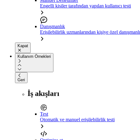
Manuel Denetimler
Engelli kişiler tarafından yapılan kullanıcı testi
Danışmanlık
Erişilebilirlik uzmanlarından kişiye özel danışmanl
Kapat
Kullanım Örnekleri
Geri
İş akışları
Test
Otomatik ve manuel erişilebilirlik testi