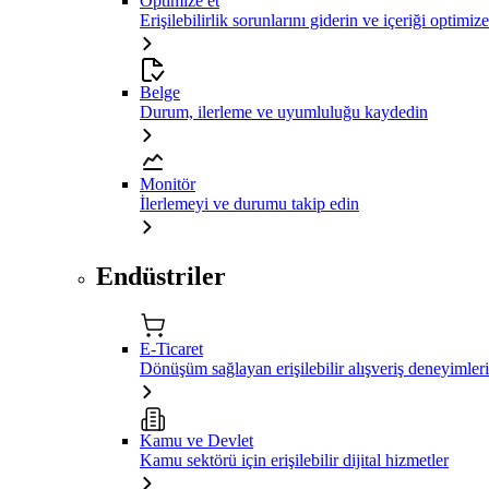
Optimize et
Erişilebilirlik sorunlarını giderin ve içeriği optimiz
Belge
Durum, ilerleme ve uyumluluğu kaydedin
Monitör
İlerlemeyi ve durumu takip edin
Endüstriler
E-Ticaret
Dönüşüm sağlayan erişilebilir alışveriş deneyimleri
Kamu ve Devlet
Kamu sektörü için erişilebilir dijital hizmetler