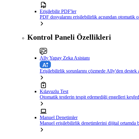
Erişilebilir PDF'ler
PDF dosyalarını erişilebilirlik açısından otomatik 
Kontrol Paneli Özellikleri
Ally Yapay Zeka Asistanı
Erişilebilirlik sorunlarını çözmede Ally'den destek 
Kılavuzlu Test
Otomatik testlerin tespit edemediği engelleri keşfe
Manuel Denetimler
Manuel erişilebilirlik denetimlerini dijital ortamda