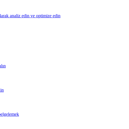
olarak analiz edin ve optimize edin
alın
din
 belgelemek