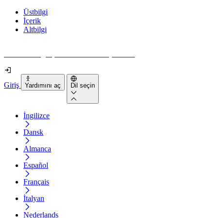
Üstbilgi
İçerik
Altbilgi
Web siteniz gerçekten ne kadar erişilebilir?
Giriş
Yardımını aç
Dil seçin
İngilizce
Dansk
Almanca
Español
Français
İtalyan
Nederlands