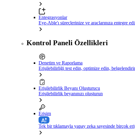
Entegrasyonlar
Eye-Able'ı süreçlerinize ve araçlarınıza entegre ed
Kontrol Paneli Özellikleri
Denetim ve Raporlama
Erişilebilirliği test edin, optimize edin, belgelendiri
Erişilebilirlik Beyanı Oluşturucu
Erişilebilirlik beyanınızı oluşturun
Erişim
Tek bir tıklamayla yapay zeka sayesinde birçok eriş