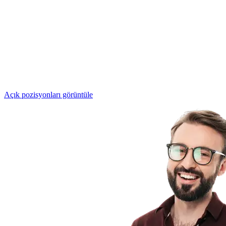
Eye-Able Ekibine Katılın
Dijital erişilebilirliğin geleceğini şekillendiren, misyon odaklı bir
ekibin parçası olun. Birlikte, web'i herkes için daha kapsayıcı hale
getiren yenilikçi çözümler yaratıyoruz.
Açık pozisyonları görüntüle