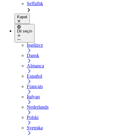
Şeffaflık
Kapat
Dil seçin
İngilizce
Dansk
Almanca
Español
Français
İtalyan
Nederlands
Polski
Svenska