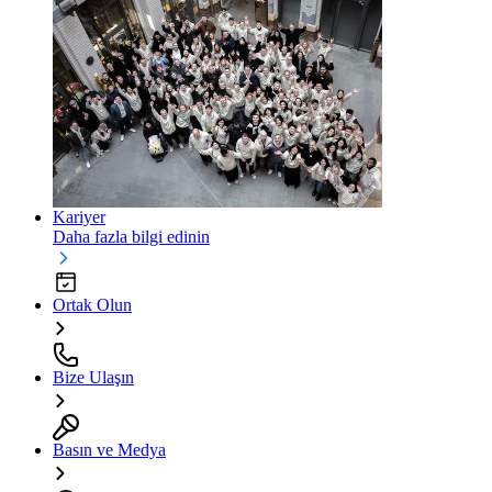
Kariyer
Daha fazla bilgi edinin
Ortak Olun
Bize Ulaşın
Basın ve Medya