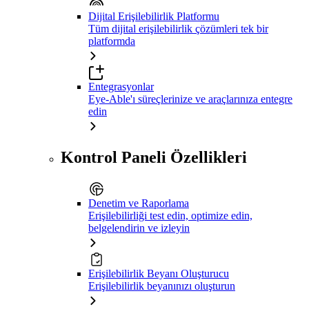
Dijital Erişilebilirlik Platformu
Tüm dijital erişilebilirlik çözümleri tek bir
platformda
Entegrasyonlar
Eye-Able'ı süreçlerinize ve araçlarınıza entegre
edin
Kontrol Paneli Özellikleri
Denetim ve Raporlama
Erişilebilirliği test edin, optimize edin,
belgelendirin ve izleyin
Erişilebilirlik Beyanı Oluşturucu
Erişilebilirlik beyanınızı oluşturun