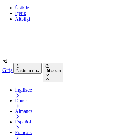
Üstbilgi
İçerik
Altbilgi
Web siteniz gerçekten ne kadar erişilebilir?
2 dakikadan kısa sürede öğrenin
Giriş
Yardımını aç
Dil seçin
İngilizce
Dansk
Almanca
Español
Français