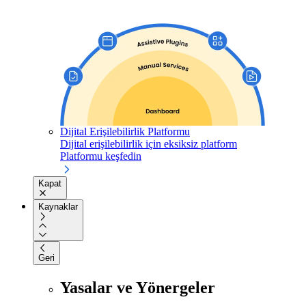
Dijital Erişilebilirlik Platformu
Dijital erişilebilirlik için eksiksiz platform
Platformu keşfedin
Kapat
Kaynaklar
Geri
Yasalar ve Yönergeler