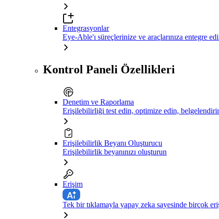
Entegrasyonlar
Eye-Able'ı süreçlerinize ve araçlarınıza entegre ed
Kontrol Paneli Özellikleri
Denetim ve Raporlama
Erişilebilirliği test edin, optimize edin, belgelendiri
Erişilebilirlik Beyanı Oluşturucu
Erişilebilirlik beyanınızı oluşturun
Erişim
Tek bir tıklamayla yapay zeka sayesinde birçok eriş