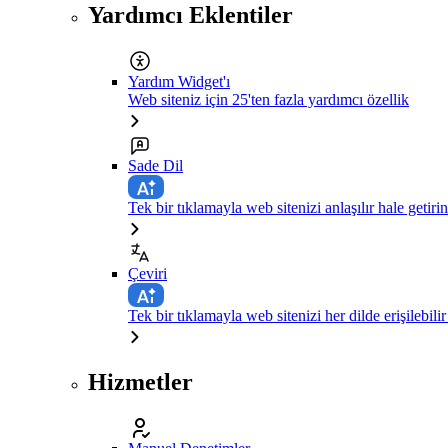
Yardımcı Eklentiler
Yardım Widget'ı
Web siteniz için 25'ten fazla yardımcı özellik
Sade Dil
Tek bir tıklamayla web sitenizi anlaşılır hale getirin
Çeviri
Tek bir tıklamayla web sitenizi her dilde erişilebilir
Hizmetler