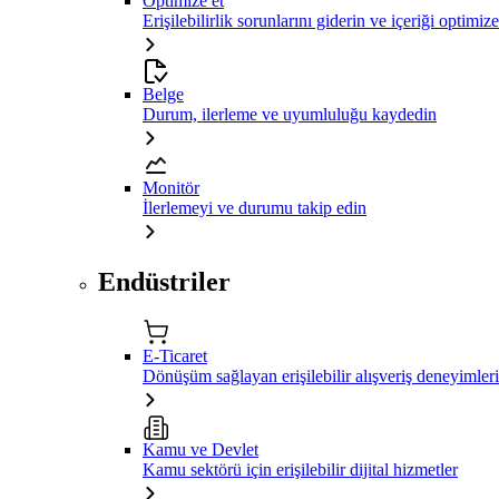
Optimize et
Erişilebilirlik sorunlarını giderin ve içeriği optimiz
Belge
Durum, ilerleme ve uyumluluğu kaydedin
Monitör
İlerlemeyi ve durumu takip edin
Endüstriler
E-Ticaret
Dönüşüm sağlayan erişilebilir alışveriş deneyimleri
Kamu ve Devlet
Kamu sektörü için erişilebilir dijital hizmetler