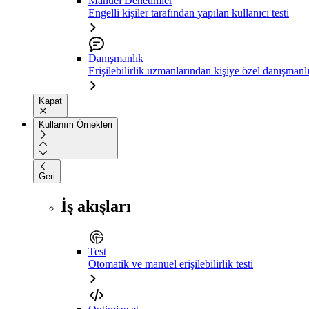
Manuel Denetimler
Engelli kişiler tarafından yapılan kullanıcı testi
Danışmanlık
Erişilebilirlik uzmanlarından kişiye özel danışmanl
Kapat
Kullanım Örnekleri
Geri
İş akışları
Test
Otomatik ve manuel erişilebilirlik testi