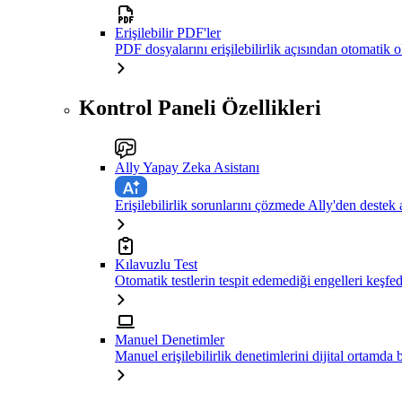
Erişilebilir PDF'ler
PDF dosyalarını erişilebilirlik açısından otomatik 
Kontrol Paneli Özellikleri
Ally Yapay Zeka Asistanı
Erişilebilirlik sorunlarını çözmede Ally'den destek 
Kılavuzlu Test
Otomatik testlerin tespit edemediği engelleri keşfe
Manuel Denetimler
Manuel erişilebilirlik denetimlerini dijital ortamda