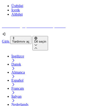
Üstbilgi
İçerik
Altbilgi
Web siteniz gerçekten ne kadar erişilebilir?
Giriş
Yardımını aç
Dil seçin
İngilizce
Dansk
Almanca
Español
Français
İtalyan
Nederlands