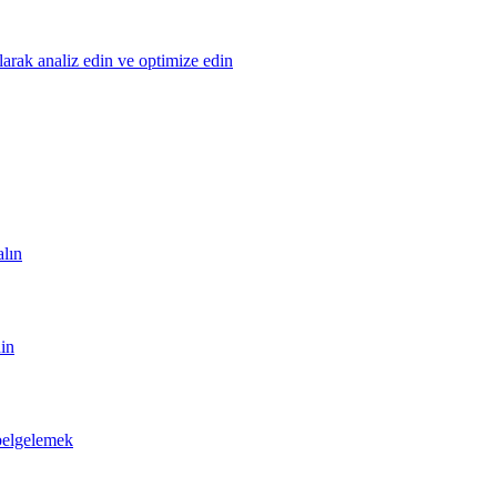
olarak analiz edin ve optimize edin
alın
din
 belgelemek