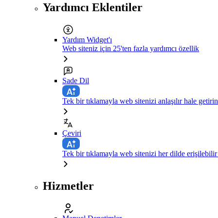
Yardımcı Eklentiler
Yardım Widget'ı
Web siteniz için 25'ten fazla yardımcı özellik
Sade Dil
Tek bir tıklamayla web sitenizi anlaşılır hale getirin
Çeviri
Tek bir tıklamayla web sitenizi her dilde erişilebilir
Hizmetler