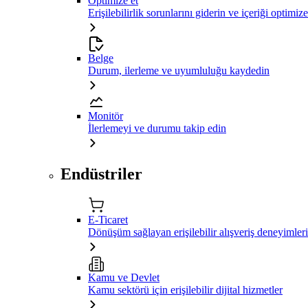
Optimize et
Erişilebilirlik sorunlarını giderin ve içeriği optimiz
Belge
Durum, ilerleme ve uyumluluğu kaydedin
Monitör
İlerlemeyi ve durumu takip edin
Endüstriler
E-Ticaret
Dönüşüm sağlayan erişilebilir alışveriş deneyimleri
Kamu ve Devlet
Kamu sektörü için erişilebilir dijital hizmetler