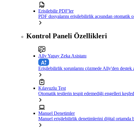
Erişilebilir PDF'ler
PDF dosyalarını erişilebilirlik açısından otomatik 
Kontrol Paneli Özellikleri
Ally Yapay Zeka Asistanı
Erişilebilirlik sorunlarını çözmede Ally'den destek 
Kılavuzlu Test
Otomatik testlerin tespit edemediği engelleri keşfe
Manuel Denetimler
Manuel erişilebilirlik denetimlerini dijital ortamda