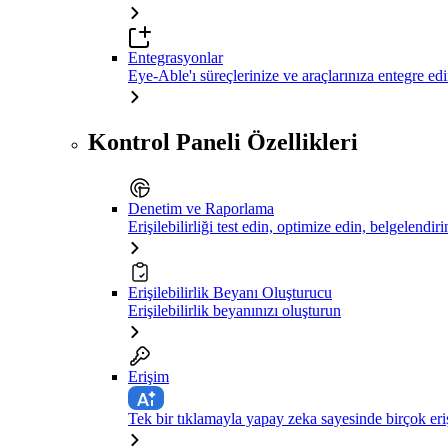
Entegrasyonlar
Eye-Able'ı süreçlerinize ve araçlarınıza entegre ed
Kontrol Paneli Özellikleri
Denetim ve Raporlama
Erişilebilirliği test edin, optimize edin, belgelendiri
Erişilebilirlik Beyanı Oluşturucu
Erişilebilirlik beyanınızı oluşturun
Erişim
Tek bir tıklamayla yapay zeka sayesinde birçok eriş