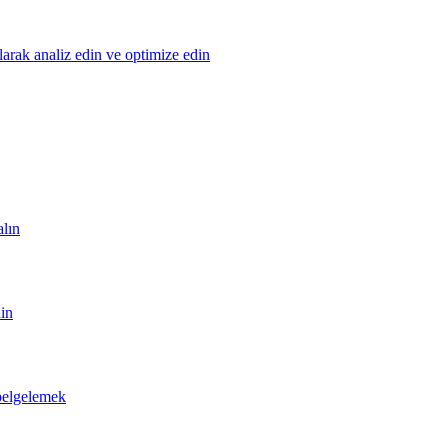
olarak analiz edin ve optimize edin
alın
din
 belgelemek