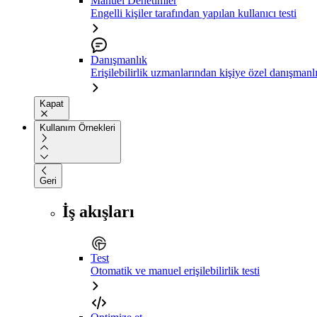
Manuel Denetimler
Engelli kişiler tarafından yapılan kullanıcı testi
Danışmanlık
Erişilebilirlik uzmanlarından kişiye özel danışmanl
Kapat
Kullanım Örnekleri
Geri
İş akışları
Test
Otomatik ve manuel erişilebilirlik testi