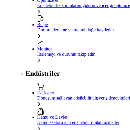
Optimize et
Erişilebilirlik sorunlarını giderin ve içeriği optimiz
Belge
Durum, ilerleme ve uyumluluğu kaydedin
Monitör
İlerlemeyi ve durumu takip edin
Endüstriler
E-Ticaret
Dönüşüm sağlayan erişilebilir alışveriş deneyimleri
Kamu ve Devlet
Kamu sektörü için erişilebilir dijital hizmetler