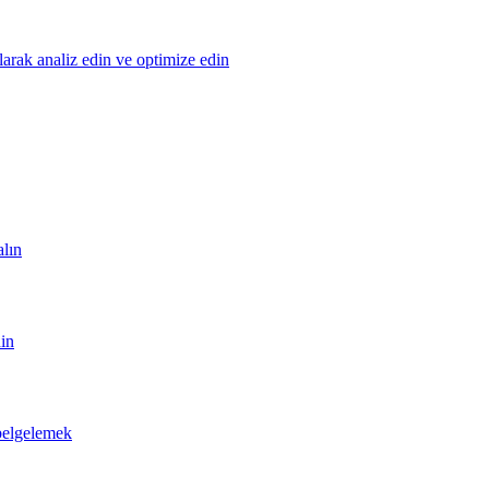
olarak analiz edin ve optimize edin
alın
din
 belgelemek