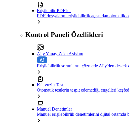
Erişilebilir PDF'ler
PDF dosyalarını erişilebilirlik açısından otomatik 
Kontrol Paneli Özellikleri
Ally Yapay Zeka Asistanı
Erişilebilirlik sorunlarını çözmede Ally'den destek 
Kılavuzlu Test
Otomatik testlerin tespit edemediği engelleri keşfe
Manuel Denetimler
Manuel erişilebilirlik denetimlerini dijital ortamda