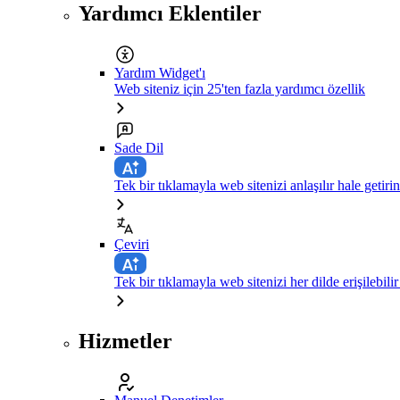
Yardımcı Eklentiler
Yardım Widget'ı
Web siteniz için 25'ten fazla yardımcı özellik
Sade Dil
Tek bir tıklamayla web sitenizi anlaşılır hale getirin
Çeviri
Tek bir tıklamayla web sitenizi her dilde erişilebilir
Hizmetler