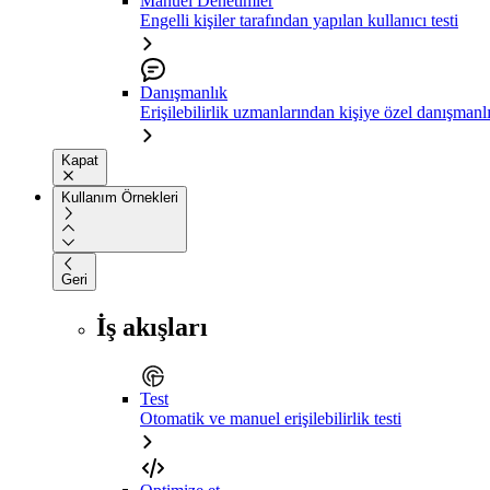
Manuel Denetimler
Engelli kişiler tarafından yapılan kullanıcı testi
Danışmanlık
Erişilebilirlik uzmanlarından kişiye özel danışmanl
Kapat
Kullanım Örnekleri
Geri
İş akışları
Test
Otomatik ve manuel erişilebilirlik testi