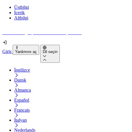
Üstbilgi
İçerik
Altbilgi
Web siteniz gerçekten ne kadar erişilebilir?
Giriş
Yardımını aç
Dil seçin
İngilizce
Dansk
Almanca
Español
Français
İtalyan
Nederlands