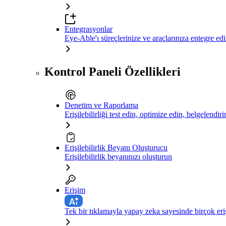
Entegrasyonlar
Eye-Able'ı süreçlerinize ve araçlarınıza entegre ed
Kontrol Paneli Özellikleri
Denetim ve Raporlama
Erişilebilirliği test edin, optimize edin, belgelendiri
Erişilebilirlik Beyanı Oluşturucu
Erişilebilirlik beyanınızı oluşturun
Erişim
Tek bir tıklamayla yapay zeka sayesinde birçok eriş