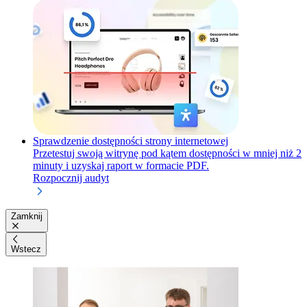
Sprawdzenie dostępności strony internetowej
Przetestuj swoją witrynę pod kątem dostępności w mniej niż 2
minuty i uzyskaj raport w formacie PDF.
Rozpocznij audyt
Zamknij
Wstecz