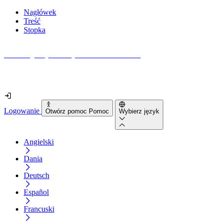
Nagłówek
Treść
Stopka
Jak dostępna jest Twoja strona internetowa?
Dowiedz się w mniej niż 2 minuty
Logowanie
Otwórz pomoc Pomoc
Wybierz język
Angielski
Dania
Deutsch
Español
Francuski