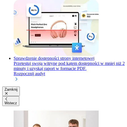
Sprawdzenie dostępności strony internetowej
Przetestuj swoją witrynę pod kątem dostępności w mniej niż 2
minuty i uzyskaj raport w formacie PDF.
Rozpocznij audyt
Zamknij
Wstecz