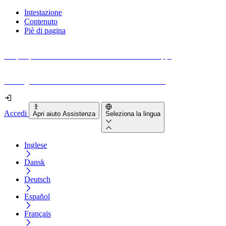
Intestazione
Contenuto
Piè di pagina
Scopri quanto sono accessibili il tuo sito e le tue app.
Prova gratuitamente il tuo sito e il nostro strumento
Accedi
Apri aiuto Assistenza
Seleziona la lingua
Inglese
Dansk
Deutsch
Español
Français