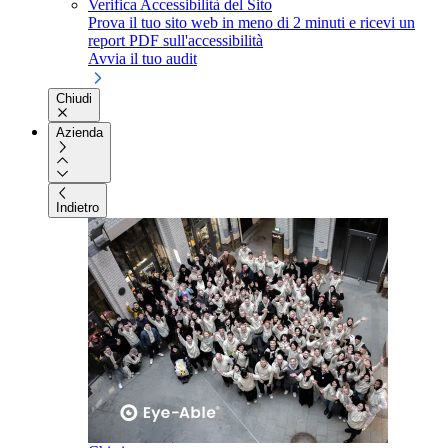
Verifica Accessibilità del Sito
Prova il tuo sito web in meno di 2 minuti e ricevi un
report PDF sull'accessibilità
Avvia il tuo audit
Chiudi
Azienda
Indietro