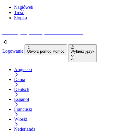
Nagłówek
Treść
Stopka
Jak dostępna jest Twoja strona internetowa?
Logowanie
Otwórz pomoc Pomoc
Wybierz język
Angielski
Dania
Deutsch
Español
Francuski
Włoski
Nederlands