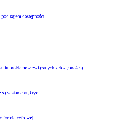
 pod kątem dostępności
waniu problemów związanych z dostępnością
e są w stanie wykryć
 formie cyfrowej