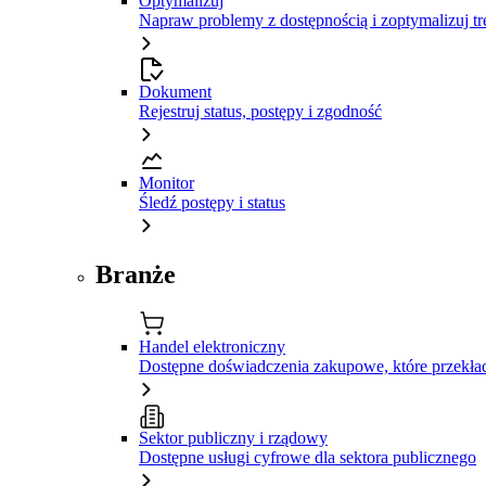
Optymalizuj
Napraw problemy z dostępnością i zoptymalizuj tr
Dokument
Rejestruj status, postępy i zgodność
Monitor
Śledź postępy i status
Branże
Handel elektroniczny
Dostępne doświadczenia zakupowe, które przekład
Sektor publiczny i rządowy
Dostępne usługi cyfrowe dla sektora publicznego