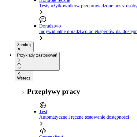
Kontrole ręczne
Testy użytkowników przeprowadzone przez osoby
Doradztwo
Indywidualne doradztwo od ekspertów ds. dostępn
Zamknij
Przykłady zastosowań
Wstecz
Przepływy pracy
Test
Automatyczne i ręczne testowanie dostępności