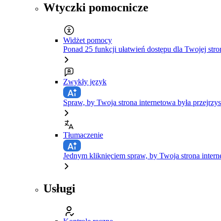
Wtyczki pomocnicze
Widżet pomocy
Ponad 25 funkcji ułatwień dostępu dla Twojej stro
Zwykły język
Spraw, by Twoja strona internetowa była przejrzys
Tłumaczenie
Jednym kliknięciem spraw, by Twoja strona inte
Usługi