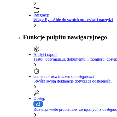
Integracje
Włącz Eye-Able do swoich procesów i narzędzi
Funkcje pulpitu nawigacyjnego
Audyt i raport
Testuj, optymalizuj, dokumentuj i monitoruj dostę
Generator oświadczeń o dostępności
Stwórz swoją deklarację dotyczącą dostępności
Dostęp
Rozwiąż wiele problemów związanych z dostępnośc