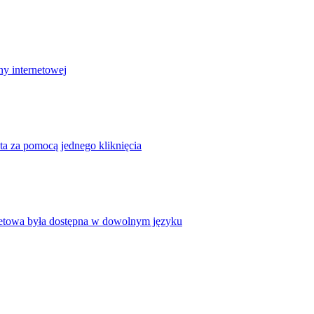
ny internetowej
ta za pomocą jednego kliknięcia
rnetowa była dostępna w dowolnym języku