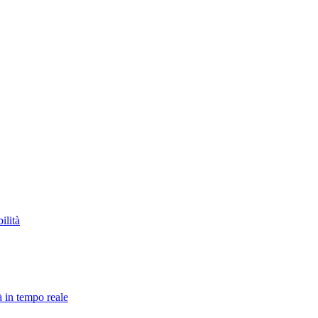
ilità
à in tempo reale