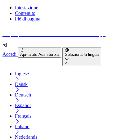
Intestazione
Contenuto
Piè di pagina
Scopri quanto sono accessibili il tuo sito e le tue app.
Accedi
Apri aiuto Assistenza
Seleziona la lingua
Inglese
Dansk
Deutsch
Español
Français
Italiano
Nederlands