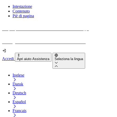
Intestazione
Contenuto
Piè di pagina
Scopri quanto sono accessibili il tuo sito e le tue app.
Prova gratuitamente il tuo sito e il nostro strumento
Accedi
Apri aiuto Assistenza
Seleziona la lingua
Inglese
Dansk
Deutsch
Español
Français