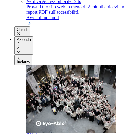
Verifica Accessibilità del Sito
Prova il tuo sito web in meno di 2 minuti e ricevi un
report PDF sull'accessibilità
Avvia il tuo audit
Chiudi
Azienda
Indietro