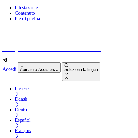
Intestazione
Contenuto
Piè di pagina
Scopri quanto sono accessibili il tuo sito e le tue app.
Prova gratuitamente il tuo sito e il nostro strumento
Accedi
Apri aiuto Assistenza
Seleziona la lingua
Inglese
Dansk
Deutsch
Español
Français