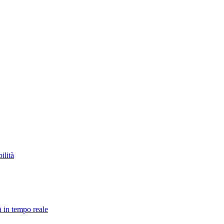
ilità
à in tempo reale