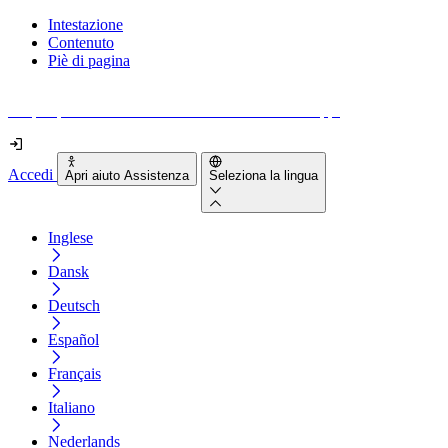
Intestazione
Contenuto
Piè di pagina
Scopri quanto sono accessibili il tuo sito e le tue app.
Accedi
Apri aiuto Assistenza
Seleziona la lingua
Inglese
Dansk
Deutsch
Español
Français
Italiano
Nederlands