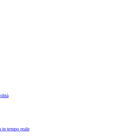
ilità
à in tempo reale