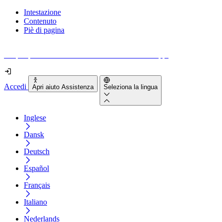
Intestazione
Contenuto
Piè di pagina
Scopri quanto sono accessibili il tuo sito e le tue app.
Accedi
Apri aiuto Assistenza
Seleziona la lingua
Inglese
Dansk
Deutsch
Español
Français
Italiano
Nederlands