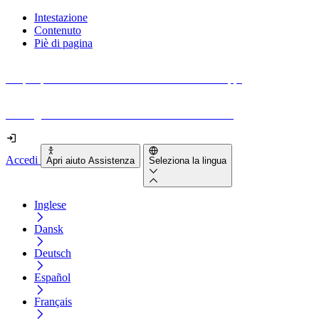
Intestazione
Contenuto
Piè di pagina
Scopri quanto sono accessibili il tuo sito e le tue app.
Prova gratuitamente il tuo sito e il nostro strumento
Accedi
Apri aiuto Assistenza
Seleziona la lingua
Inglese
Dansk
Deutsch
Español
Français