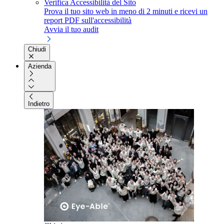
Verifica Accessibilità del Sito
Prova il tuo sito web in meno di 2 minuti e ricevi un
report PDF sull'accessibilità
Avvia il tuo audit
Chiudi
Azienda
Indietro