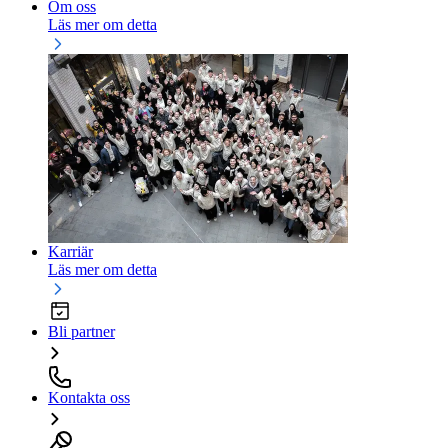
Om oss
Läs mer om detta
Karriär
Läs mer om detta
Bli partner
Kontakta oss