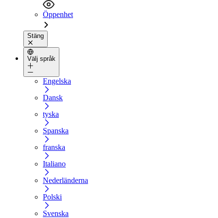
Öppenhet
Stäng
Välj språk
Engelska
Dansk
tyska
Spanska
franska
Italiano
Nederländerna
Polski
Svenska