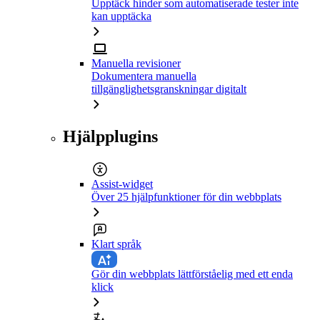
Upptäck hinder som automatiserade tester inte
kan upptäcka
Manuella revisioner
Dokumentera manuella
tillgänglighetsgranskningar digitalt
Hjälpplugins
Assist-widget
Över 25 hjälpfunktioner för din webbplats
Klart språk
Gör din webbplats lättförståelig med ett enda
klick