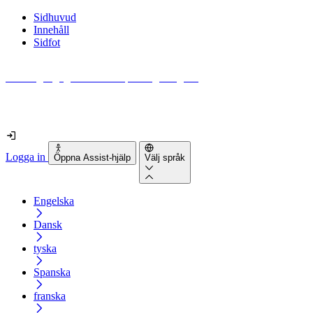
Sidhuvud
Innehåll
Sidfot
Hur tillgänglig är din webbplats egentligen?
Ta reda på det på mindre än 2 minuter
Logga in
Öppna Assist-hjälp
Välj språk
Engelska
Dansk
tyska
Spanska
franska