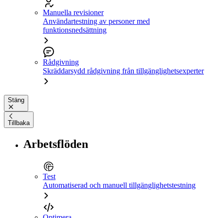
Manuella revisioner
Användartestning av personer med
funktionsnedsättning
Rådgivning
Skräddarsydd rådgivning från tillgänglighetsexperter
Stäng
Tillbaka
Arbetsflöden
Test
Automatiserad och manuell tillgänglighetstestning
Optimera