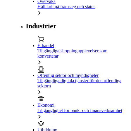
Övervaka
Håll koll på framsteg och status
Industrier
E-handel
Tillgängliga shoppingupplevelser som
konverterar
Offentlig sektor och myndigheter
Tillgängliga digitala tjänster för den offentliga
sektorn
Ekonomi
Tillgänglighet för bank- och finansverksamhet
Utbildning