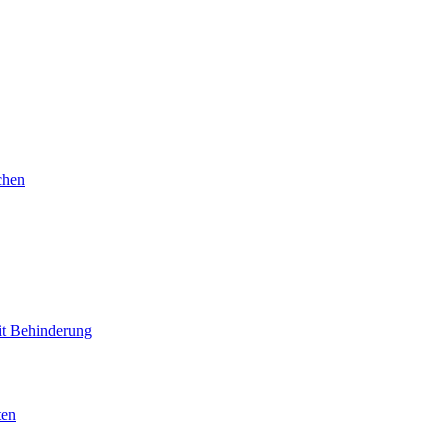
chen
mit Behinderung
ten