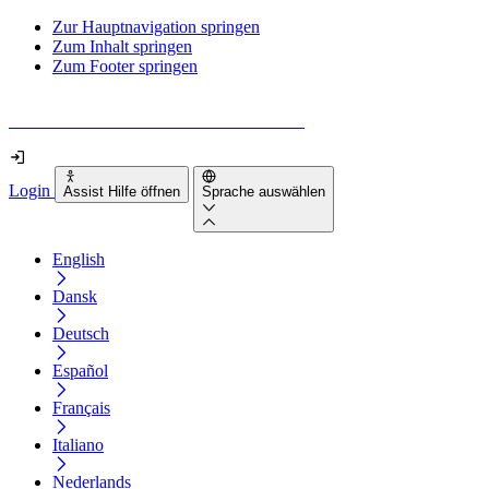
Zur Hauptnavigation springen
Zum Inhalt springen
Zum Footer springen
Wie barrierefrei ist deine Website wirklich?
Login
Assist Hilfe öffnen
Sprache auswählen
English
Dansk
Deutsch
Español
Français
Italiano
Nederlands