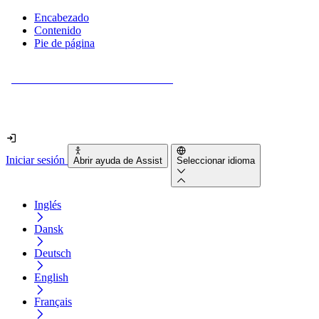
Encabezado
Contenido
Pie de página
¿Tu sitio web es realmente accesible?
Descúbrelo en menos de 2 minutos.
Iniciar sesión
Abrir ayuda de Assist
Seleccionar idioma
Inglés
Dansk
Deutsch
English
Français