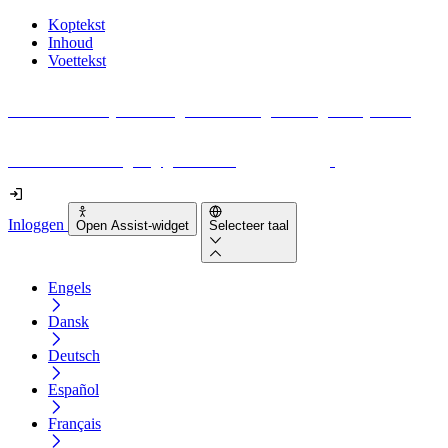
Koptekst
Inhoud
Voettekst
Geen idee waar je moet beginnen met digitale toegankelijkheid?
Download vandaag nog gratis onze
EAA-checklist
!
Inloggen
Open Assist-widget
Selecteer taal
Engels
Dansk
Deutsch
Español
Français