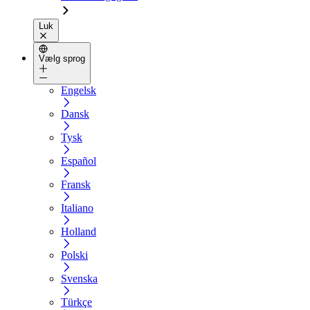
Luk
Vælg sprog
Engelsk
Dansk
Tysk
Español
Fransk
Italiano
Holland
Polski
Svenska
Türkçe