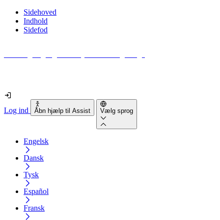
Sidehoved
Indhold
Sidefod
Hvor tilgængelig er din hjemmeside egentlig?
Find ud af det på mindre end 2 minutter
Log ind
Åbn hjælp til Assist
Vælg sprog
Engelsk
Dansk
Tysk
Español
Fransk