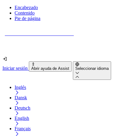
Encabezado
Contenido
Pie de página
¿Tu sitio web es realmente accesible?
Descúbrelo en menos de 2 minutos.
Iniciar sesión
Abrir ayuda de Assist
Seleccionar idioma
Inglés
Dansk
Deutsch
English
Français