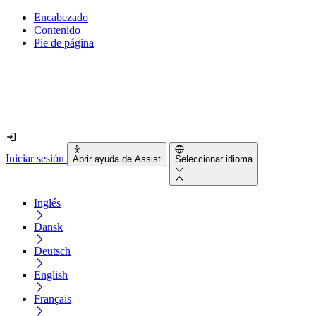
Encabezado
Contenido
Pie de página
¿Tu sitio web es realmente accesible?
Descúbrelo en menos de 2 minutos.
Iniciar sesión
Abrir ayuda de Assist
Seleccionar idioma
Inglés
Dansk
Deutsch
English
Français